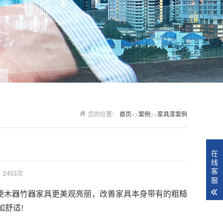
您的位置：
首页
>>
案例
>>
家具漆案例
在
线
客
2453次
服
使木器竹器家具更美观亮丽，改善家具本身带有的粗糙
舒适!